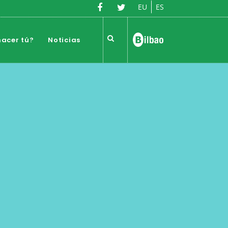
EU
ES
acer tú?
Noticias