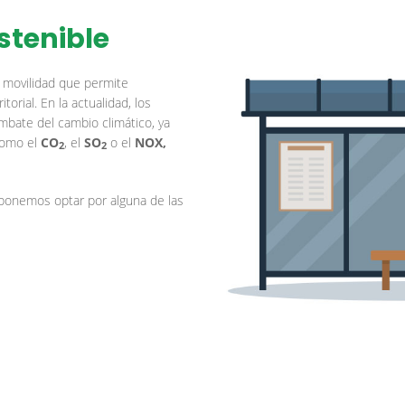
stenible
 movilidad que permite
orial. En la actualidad, los
mbate del cambio climático, ya
omo el
CO
, el
SO
o el
NOX,
2
2
oponemos optar por alguna de las