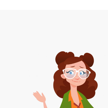
ciudades como Londres, Madrid, Barcelona,
 periódicamente tienen que aplicar medidas
rias y restringir el tráfico para frenar la
contaminación atmosférica?