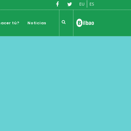
EU
ES
acer tú?
Noticias