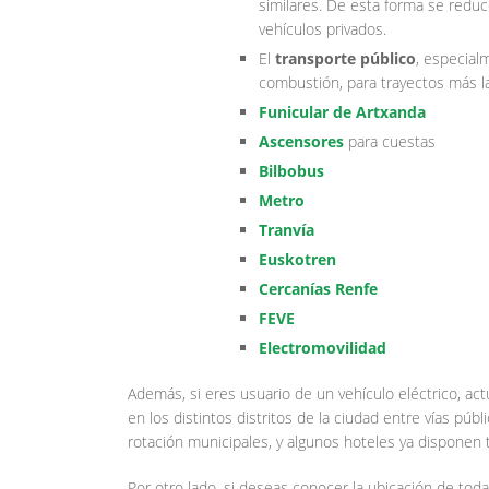
similares. De esta forma se reduc
vehículos privados.
El
transporte público
, especial
combustión, para trayectos más l
Funicular de Artxanda
Ascensores
para cuestas
Bilbobus
Metro
Tranvía
Euskotren
Cercanías Renfe
FEVE
Electromovilidad
Además, si eres usuario de un vehículo eléctrico, a
en los distintos distritos de la ciudad entre vías públ
rotación municipales, y algunos hoteles ya dispone
Por otro lado, si deseas conocer la ubicación de tod