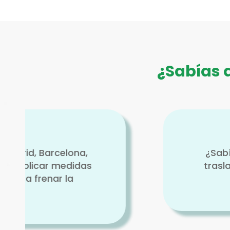
¿Sabías 
¿Sabías que casi el 48 % de la
traslada a pie, mientras que m
automóvi