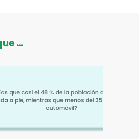
que …
 población de Euskadi se
enos del 35 % lo hace en
l?