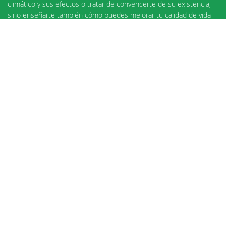
climático y sus efectos o tratar de convencerte de su existencia,
sino enseñarte también cómo puedes mejorar tu calidad de vida
variando algunos de tus hábitos.
ÚLTIMAS NOTICIAS
EL AYUNTAMIENTO RECOMIENDA ADOPTAR MEDIDAS PARA
EVITAR RIESGOS PARA LA SALUD ANTE LA PREVISIÓN DE
ALTAS TEMPERATURAS
26-05-2026
Exposición Biodiversidad oculta de Bilbao
14-05-2026