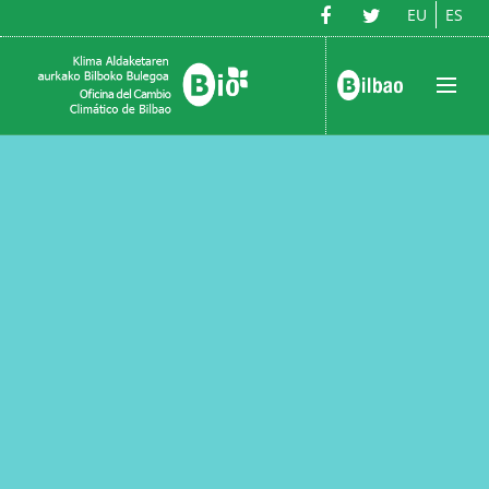
EU
ES