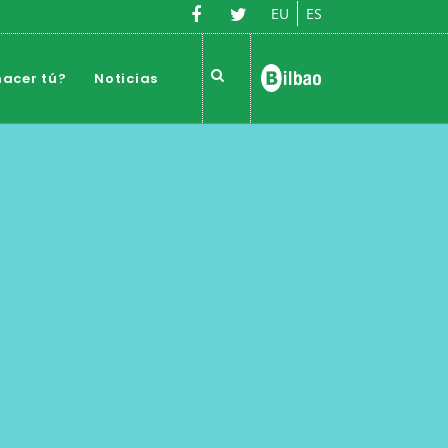
EU
ES
acer tú?
Noticias