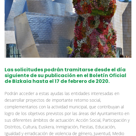
Las solicitudes podrán tramitarse
desde el día
siguiente de su publicación en el Boletín Oficial
de Bizkaia hasta el 17 de febrero de 2020
.
Podrán acceder a estas ayudas las entidades interesadas en
desarrollar proyectos de importante retorno social,
complementarios con la actividad municipal, que contribuyan al
logro de los objetivos previstos por las áreas del Ayuntamiento en
sus diferentes ámbitos de actuación: Acción Social, Participación y
Distritos, Cultura, Euskera, Inmigración, Fiestas, Educación,
Igualdad y erradicación de violencia de género, Juventud, Medio