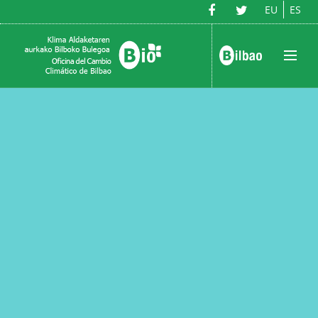
EU
ES