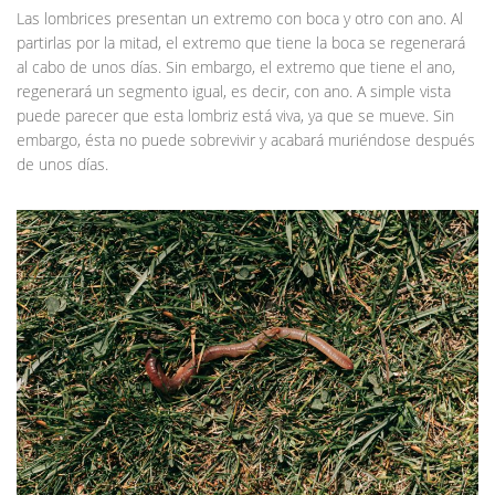
Las lombrices presentan un extremo con boca y otro con ano. Al
partirlas por la mitad, el extremo que tiene la boca se regenerará
al cabo de unos días. Sin embargo, el extremo que tiene el ano,
regenerará un segmento igual, es decir, con ano. A simple vista
puede parecer que esta lombriz está viva, ya que se mueve. Sin
embargo, ésta no puede sobrevivir y acabará muriéndose después
de unos días.