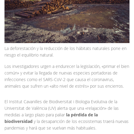
La deforestación y la reducción de los hábitats naturales pone en
riesgo el equilibrio natural.
Los investigadores urgen a endurecer la legislación, «primar el bien
común» y evitar la llegada de nuevas especies portadoras de
infecciones como el SARS-CoV-2 que causa el coronavirus,
animales que sufren un «alto nivel de estrés» por sus encierros.
El Institut Cavanilles de Biodiversitat i Biologia Evolutiva de la
Universitat de València (UV) alerta que una «relajación» de las
medidas a largo plazo para paliar
la pérdida de la
biodiversidad
y la desaparición de los ecosistemas traerá nuevas
pandemias y hará que se vuelvan más habituales.