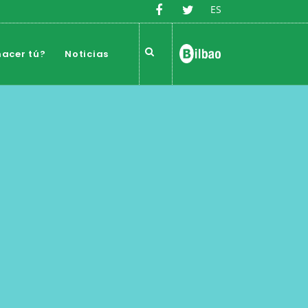
ES
acer tú?
Noticias