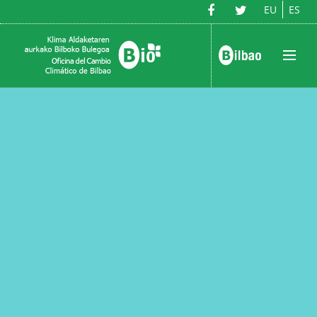
EU
ES