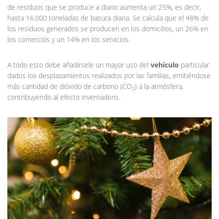
de residuos que se produce a diario aumenta un 25%, es decir,
hasta 16.000 toneladas de basura diaria. Se calcula que el 48% de
los residuos generados se producen en los domicilios, un 26% en
los comercios y un 14% en los servicios.
A todo esto debe añadírsele un mayor uso del
vehículo
particular
dados los desplazamientos realizados por las familias, emitiéndose
más cantidad de dióxido de carbono (CO
) a la atmósfera,
2
contribuyendo al efecto invernadero.