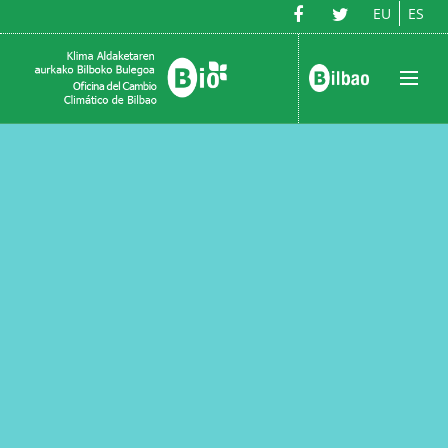
EU
ES