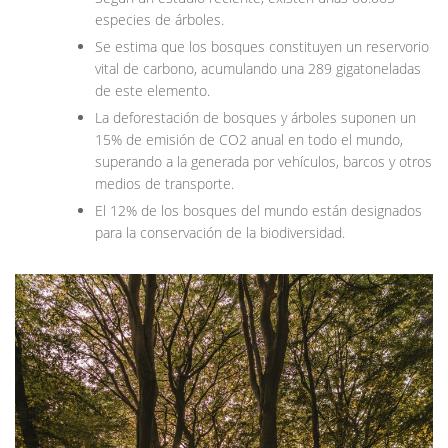
especies de árboles.
Se estima que los bosques constituyen un reservorio
vital de carbono, acumulando una 289 gigatoneladas
de este elemento.
La deforestación de bosques y árboles suponen un
15% de emisión de CO2 anual en todo el mundo,
superando a la generada por vehículos, barcos y otros
medios de transporte.
El 12% de los bosques del mundo están designados
para la conservación de la biodiversidad.