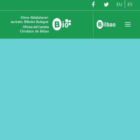
EU
ES