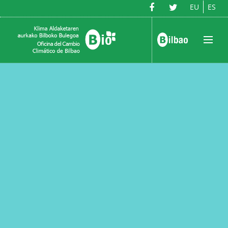
EU
ES