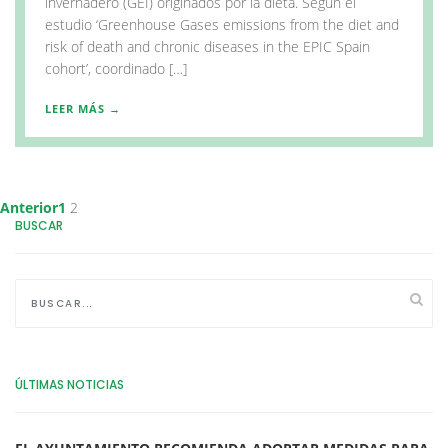
invernadero (GEI) originados por la dieta. Según el
estudio ‘Greenhouse Gases emissions from the diet and
risk of death and chronic diseases in the EPIC Spain
cohort’, coordinado […]
LEER MÁS →
Navegación
Pagina
Pagina
Anterior
1
2
BUSCAR
de
entradas
ÚLTIMAS NOTICIAS