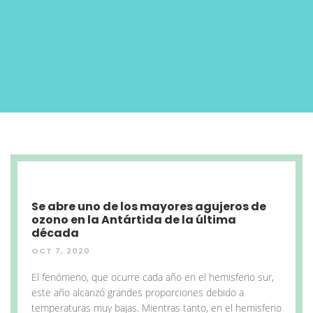
Se abre uno de los mayores agujeros de
ozono en la Antártida de la última
década
OCT 7, 2020
El fenómeno, que ocurre cada año en el hemisferio sur,
este año alcanzó grandes proporciones debido a
temperaturas muy bajas. Mientras tanto, en el hemisferio