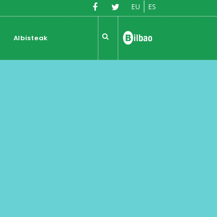
EU
ES
Albisteak