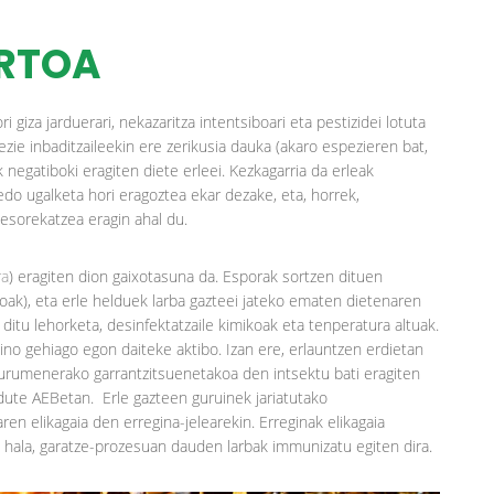
ERTOA
 giza jarduerari, nekazaritza intentsiboari eta pestizidei lotuta
zie inbaditzaileekin ere zerikusia dauka (akaro espezieren bat,
k negatiboki eragiten diete erleei. Kezkagarria da erleak
edo ugalketa hori eragoztea ekar dezake, eta, horrek,
desorekatzea eragin ahal du.
ra
) eragiten dion gaixotasuna da. Esporak sortzen dituen
oak), eta erle helduek larba gazteei jateko ematen dietenaren
ditu lehorketa, desinfektatzaile kimikoak eta tenperatura altuak.
ino gehiago egon daiteke aktibo. Izan ere, erlauntzen erdietan
urumenerako garrantzitsuenetakoa den intsektu bati eragiten
dute AEBetan. Erle gazteen guruinek jariatutako
en elikagaia den erregina-jelearekin. Erreginak elikagaia
, hala, garatze-prozesuan dauden larbak immunizatu egiten dira.