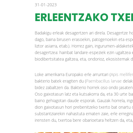
31-01-2023
ERLEENTZAKO TX
Badakigu erleak desagertzen ari direla. Desagertze hori
dago, baina birusen erasoekin, patogenoekin eta espe
liztor asiarra, etab.). Horrez gain, ingurumen-aldakete
desagertzea: hainbat landare-espeziek ezin ugaltzea 
biodibertsitatea galtzea, eta, ondorioz, ekosistemak 
Loke amerikarra Europako erle arruntari (
Apis mellife
bakterio batek eragiten du (
Paenibacillus larvae
delak
bidez zabaltzen da. Bakterio horrek oso ondo jasaten 
Oso gaixotasun latz eta kutsakorra da, eta 30 urte ba
baino gehiagotan daude esporak. Gauzak horrela, ing
dion gaixotasun hori prebenitzeko txerto bat onartu 
substantziarekin nahastuta ematen zaie, erle erreginar
irensten du, txertoa bere obarioetara heltzen da, eta