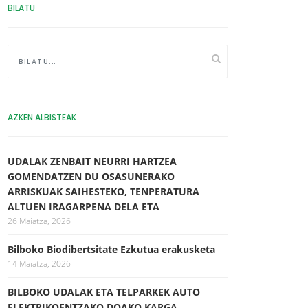
BILATU
AZKEN ALBISTEAK
UDALAK ZENBAIT NEURRI HARTZEA
GOMENDATZEN DU OSASUNERAKO
ARRISKUAK SAIHESTEKO, TENPERATURA
ALTUEN IRAGARPENA DELA ETA
26 Maiatza, 2026
Bilboko Biodibertsitate Ezkutua erakusketa
14 Maiatza, 2026
BILBOKO UDALAK ETA TELPARKEK AUTO
ELEKTRIKOENTZAKO DOAKO KARGA