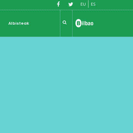
EU
ES
Albisteak