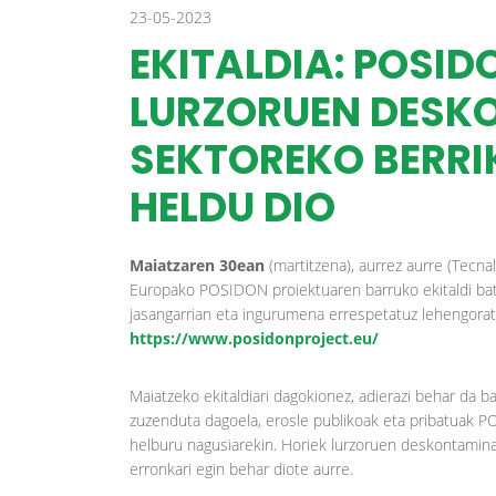
23-05-2023
EKITALDIA: POSI
LURZORUEN DESK
SEKTOREKO BERRI
HELDU DIO
Maiatzaren 30ean
(martitzena), aurrez aurre (Tecna
Europako POSIDON proiektuaren barruko ekitaldi bat
jasangarrian eta ingurumena errespetatuz lehengora
https://www.posidonproject.eu/
Maiatzeko ekitaldiari dagokionez, adierazi behar da b
zuzenduta dagoela, erosle publikoak eta pribatuak 
helburu nagusiarekin. Horiek lurzoruen deskontamina
erronkari egin behar diote aurre.