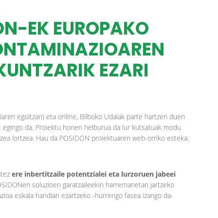
DON-EK EUROPAKO
ONTAMINAZIOAREN
KUNTZARIK EZARI
liaren egoitzan) eta online, Bilboko Udalak parte hartzen duen
 egingo da. Proiektu honen helburua da lur kutsatuak modu
tzea lortzea. Hau da POSIDON proiektuaren web-orriko esteka:
atez
ere inbertitzaile potentzialei eta lurzoruen jabeei
POSIDONen soluzioen garatzaileekin harremanetan jartzeko
zioa eskala handian ezartzeko -hurrengo fasea izango da-