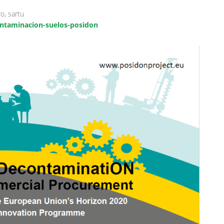
o, sartu
ntaminacion-suelos-posidon