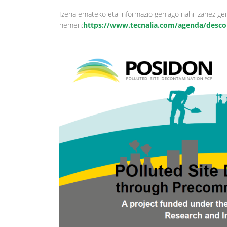
Izena emateko eta informazio gehiago nahi izanez ger
hemen:
https://www.tecnalia.com/agenda/desco