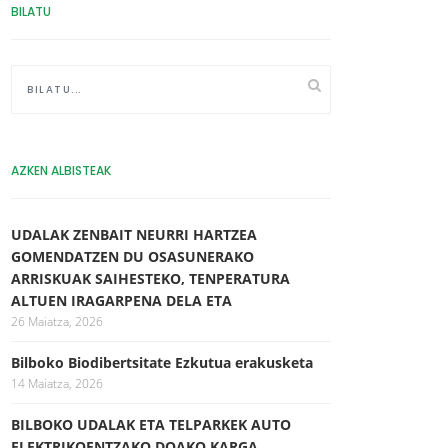
BILATU
AZKEN ALBISTEAK
UDALAK ZENBAIT NEURRI HARTZEA
GOMENDATZEN DU OSASUNERAKO
ARRISKUAK SAIHESTEKO, TENPERATURA
ALTUEN IRAGARPENA DELA ETA
26 Maiatza, 2026
Bilboko Biodibertsitate Ezkutua erakusketa
14 Maiatza, 2026
BILBOKO UDALAK ETA TELPARKEK AUTO
ELEKTRIKOENTZAKO DOAKO KARGA